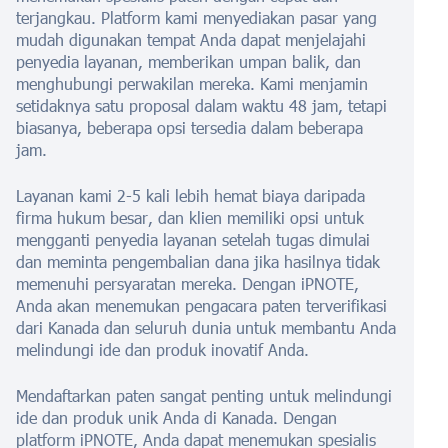
terjangkau. Platform kami menyediakan pasar yang
mudah digunakan tempat Anda dapat menjelajahi
penyedia layanan, memberikan umpan balik, dan
menghubungi perwakilan mereka. Kami menjamin
setidaknya satu proposal dalam waktu 48 jam, tetapi
biasanya, beberapa opsi tersedia dalam beberapa
jam.
Layanan kami 2-5 kali lebih hemat biaya daripada
firma hukum besar, dan klien memiliki opsi untuk
mengganti penyedia layanan setelah tugas dimulai
dan meminta pengembalian dana jika hasilnya tidak
memenuhi persyaratan mereka. Dengan iPNOTE,
Anda akan menemukan pengacara paten terverifikasi
dari Kanada dan seluruh dunia untuk membantu Anda
melindungi ide dan produk inovatif Anda.
Mendaftarkan paten sangat penting untuk melindungi
ide dan produk unik Anda di Kanada. Dengan
platform iPNOTE, Anda dapat menemukan spesialis