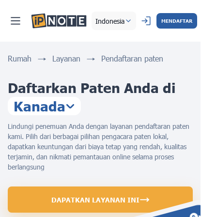
Indonesia
MENDAFTAR
Rumah
Layanan
Pendaftaran paten
Daftarkan Paten Anda di
Kanada
Lindungi penemuan Anda dengan layanan pendaftaran paten
kami. Pilih dari berbagai pilihan pengacara paten lokal,
dapatkan keuntungan dari biaya tetap yang rendah, kualitas
terjamin, dan nikmati pemantauan online selama proses
berlangsung
DAPATKAN LAYANAN INI