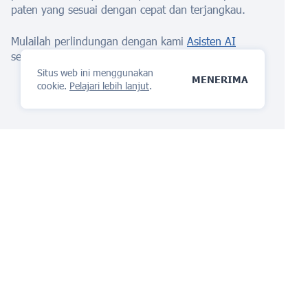
paten yang sesuai dengan cepat dan terjangkau.
Mulailah perlindungan dengan kami
Asisten AI
sekarang!
Situs web ini menggunakan
MENERIMA
cookie.
Pelajari lebih lanjut
.
Platform manajemen IP
kamu akan menyukainya