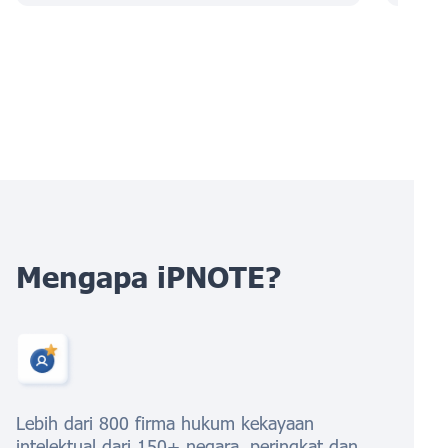
Mengapa iPNOTE?
Lebih dari 800 firma hukum kekayaan
intelektual dari 150+ negara, peringkat dan