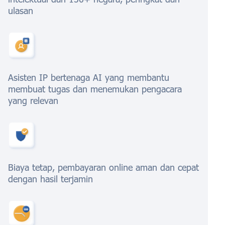
ulasan
Asisten IP bertenaga AI yang membantu
membuat tugas dan menemukan pengacara
yang relevan
Biaya tetap, pembayaran online aman dan cepat
dengan hasil terjamin