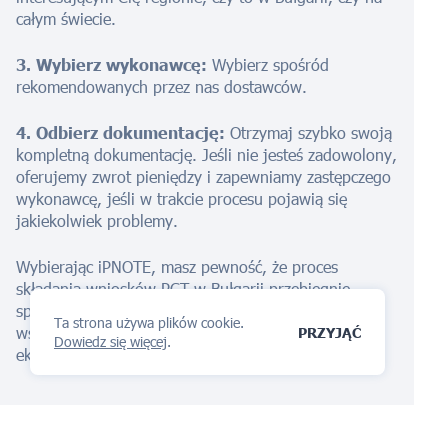
całym świecie.
3. Wybierz wykonawcę:
Wybierz spośród
rekomendowanych przez nas dostawców.
4. Odbierz dokumentację:
Otrzymaj szybko swoją
kompletną dokumentację. Jeśli nie jesteś zadowolony,
oferujemy zwrot pieniędzy i zapewniamy zastępczego
wykonawcę, jeśli w trakcie procesu pojawią się
jakiekolwiek problemy.
Wybierając iPNOTE, masz pewność, że proces
składania wniosków PCT w Bułgarii przebiegnie
sprawnie i niezawodnie, a proces ten będzie
Ta strona używa plików cookie.
wspierany przez globalną sieć sprawdzonych
PRZYJĄĆ
Dowiedz się więcej
.
ekspertów w dziedzinie własności intelektualnej.