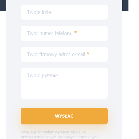
Twoje imię
Twój numer telefonu
*
Twój firmowy adres e-mail
*
Twoje pytanie
WYSŁAĆ
Wysyłając formularz wyrażasz zgodę na
przetwarzanie danych osobowych chronionych