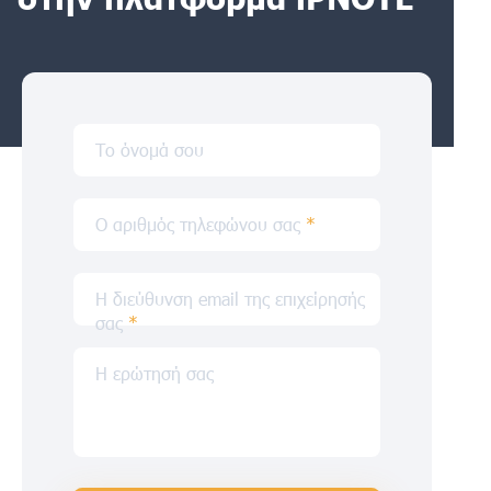
Το όνομά σου
Ο αριθμός τηλεφώνου σας
*
Η διεύθυνση email της επιχείρησής
σας
*
Η ερώτησή σας