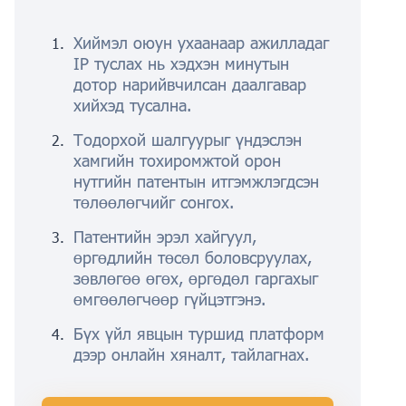
Хиймэл оюун ухаанаар ажилладаг
IP туслах нь хэдхэн минутын
дотор нарийвчилсан даалгавар
хийхэд тусална.
Тодорхой шалгуурыг үндэслэн
хамгийн тохиромжтой орон
нутгийн патентын итгэмжлэгдсэн
төлөөлөгчийг сонгох.
Патентийн эрэл хайгуул,
өргөдлийн төсөл боловсруулах,
зөвлөгөө өгөх, өргөдөл гаргахыг
өмгөөлөгчөөр гүйцэтгэнэ.
Бүх үйл явцын туршид платформ
дээр онлайн хяналт, тайлагнах.