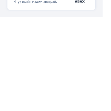
Илүү ихийг мэдэж аваарай
.
АВАХ
IP удирдлагын
платформ
чи хайрлах болно
АСУУЛТ АСУУ