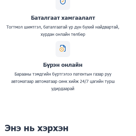
Баталгаат хамгаалалт
Тогтмол шимтгэл, баталгаатай үр дүн бүхий найдвартай,
хурдан онлайн төлбөр
Бүрэн онлайн
Барааны тэмдгийн бүртгэлээ патентын газар руу
автоматаар автоматаар синк хийж 24/7 цагийн турш
удирдаарай
Энэ нь хэрхэн