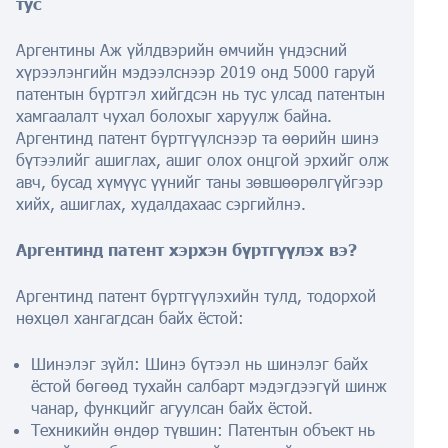
тус
Аргентины Аж үйлдвэрийн өмчийн үндэсний
хүрээлэнгийн мэдээлснээр 2019 онд 5000 гаруй
патентын бүртгэл хийгдсэн нь тус улсад патентын
хамгаалалт чухал болохыг харуулж байна.
Аргентинд патент бүртгүүлснээр та өөрийн шинэ
бүтээлийг ашиглах, ашиг олох онцгой эрхийг олж
авч, бусад хүмүүс үүнийг таны зөвшөөрөлгүйгээр
хийх, ашиглах, худалдахаас сэргийлнэ.
Аргентинд патент хэрхэн бүртгүүлэх вэ?
Аргентинд патент бүртгүүлэхийн тулд,
тодорхой
нөхцөл хангагдсан байх ёстой:
Шинэлэг зүйл: Шинэ бүтээл нь шинэлэг байх
ёстой бөгөөд тухайн салбарт мэдэгдээгүй шинж
чанар, функцийг агуулсан байх ёстой.
Техникийн өндөр түвшин: Патентын объект нь