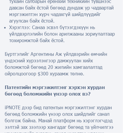
тухайн салбарын ерөнхий техникийн түвшнээс
давсан байх ёстой бөгөөд дундаж ур чадвартай
мэргэжилтэн хүрч чадахгүй шийдлүүдийг
агуулсан байх ёстой.
Хэрэглээ: Санаа эсвэл бүтээгдэхүүн нь
үйлдвэрлэлийн болон арилжааны зориулалтаар
тохиромжтой байх ёстой.
Бүртгэлийг Аргентины Аж үйлдвэрийн өмчийн
үндэсний хүрээлэнгээр дамжуулан хийх
боломжтой бөгөөд 20 жилийн хамгаалалтад
ойролцоогоор $300 хураамж төлнө.
Патентийн мэргэжилтэнг хэрхэн хурдан
бөгөөд боломжийн үнээр олох вэ?
iPNOTE дээр бид патентын мэргэжилтэнг хурдан
бөгөөд боломжийн үнээр олох шийдлийг санал
болгож байна. Манай платформ нь хэрэглэгчдэд
ээлтэй зах зээлээр хангадаг бөгөөд та үйлчилгээ