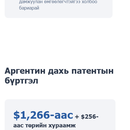
дамжуулан өмгөөлөгчтэйгээ холбоо
бариарай
Аргентин дахь патентын
бүртгэл
$1,266-аас
+ $256-
аас төрийн хураамж