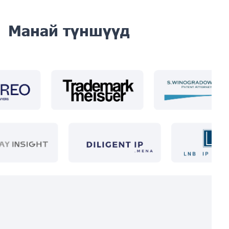
Манай түншүүд