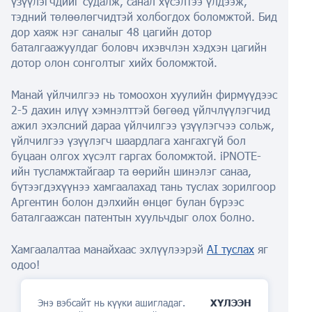
үзүүлэгчдийг судалж, санал хүсэлтээ үлдээж,
тэдний төлөөлөгчидтэй холбогдох боломжтой. Бид
дор хаяж нэг саналыг 48 цагийн дотор
баталгаажуулдаг боловч ихэвчлэн хэдхэн цагийн
дотор олон сонголтыг хийх боломжтой.
Манай үйлчилгээ нь томоохон хуулийн фирмүүдээс
2-5 дахин илүү хэмнэлттэй бөгөөд үйлчлүүлэгчид
ажил эхэлсний дараа үйлчилгээ үзүүлэгчээ сольж,
үйлчилгээ үзүүлэгч шаардлага хангахгүй бол
буцаан олгох хүсэлт гаргах боломжтой. iPNOTE-
ийн тусламжтайгаар та өөрийн шинэлэг санаа,
бүтээгдэхүүнээ хамгаалахад тань туслах зорилгоор
Аргентин болон дэлхийн өнцөг булан бүрээс
баталгаажсан патентын хуульчдыг олох болно.
Хамгаалалтаа манайхаас эхлүүлээрэй
AI туслах
яг
одоо!
Энэ вэбсайт нь күүки ашигладаг.
ХҮЛЭЭН