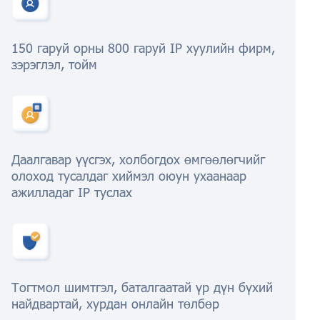
150 гаруй орны 800 гаруй IP хуулийн фирм,
зэрэглэл, тойм
Даалгавар үүсгэх, холбогдох өмгөөлөгчийг
олоход тусалдаг хиймэл оюун ухаанаар
ажилладаг IP туслах
Тогтмол шимтгэл, баталгаатай үр дүн бүхий
найдвартай, хурдан онлайн төлбөр