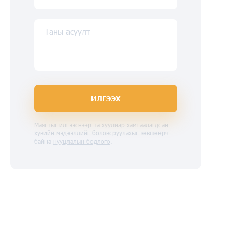
Таны асуулт
ИЛГЭЭХ
Маягтыг илгээснээр та хуулиар хамгаалагдсан
хувийн мэдээллийг боловсруулахыг зөвшөөрч
байна
нууцлалын бодлого
.