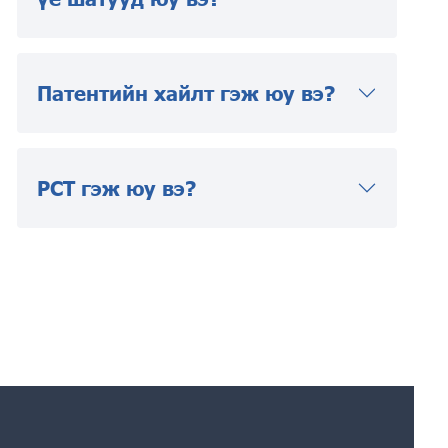
Патентийн хайлт гэж юу вэ?
PCT гэж юу вэ?