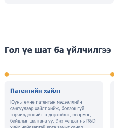
Гол үе шат ба үйлчилгээ
Патентийн хайлт
Пат
Юуны өмнө патентын мэдээллийн
Энэ ү
сангуудаар хайлт хийж, болзошгүй
дүрсэ
зөрчилдөөнийг тодорхойлж, өвөрмөц
чимэг
байдлыг шалгана уу. Энэ үе шат нь R&D
Үүнд 
хийх найдвартай арга замыг санал
болом