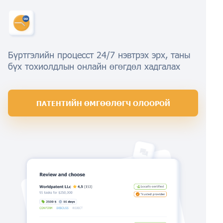
Бүртгэлийн процесст 24/7 нэвтрэх эрх, таны
бүх тохиолдлын онлайн өгөгдөл хадгалах
ПАТЕНТИЙН ӨМГӨӨЛӨГЧ ОЛООРОЙ