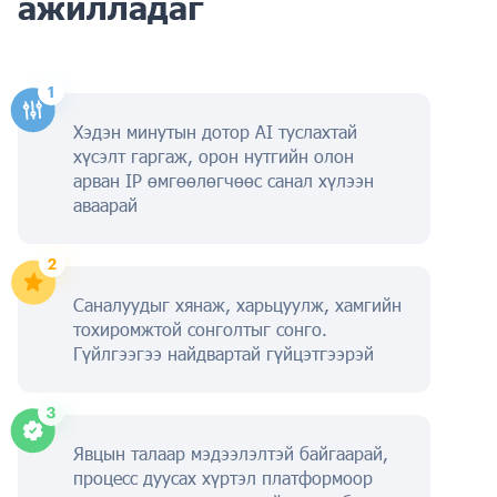
ажилладаг
Хэдэн минутын дотор AI туслахтай
хүсэлт гаргаж, орон нутгийн олон
арван IP өмгөөлөгчөөс санал хүлээн
аваарай
Саналуудыг хянаж, харьцуулж, хамгийн
тохиромжтой сонголтыг сонго.
Гүйлгээгээ найдвартай гүйцэтгээрэй
Явцын талаар мэдээлэлтэй байгаарай,
процесс дуусах хүртэл платформоор