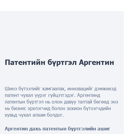
Патентийн бүртгэл
Аргентин
Шинэ бүтээлийг хамгаалах, инновацийг дэмжихэд
патент чухал үүрэг гүйцэтгэдэг. Аргентинд
патентын бүртгэл нь олон давуу талтай бөгөөд энэ
нь бизнес эрхлэгчид болон зохион бүтээгчдийн
хувьд чухал алхам болдог.
Аргентин дахь патентын бүртгэлийн ашиг