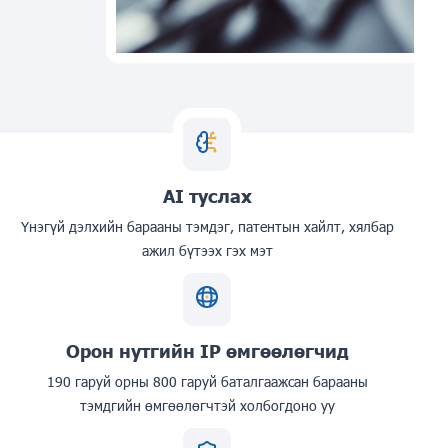
AI туслах
Үнэгүй дэлхийн барааны тэмдэг, патентын хайлт, хялбар
ажил бүтээх гэх мэт
Орон нутгийн IP өмгөөлөгчид
190 гаруй орны 800 гаруй баталгаажсан барааны
тэмдгийн өмгөөлөгчтэй холбогдоно уу