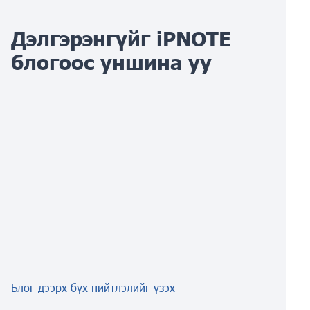
Дэлгэрэнгүйг iPNOTE
блогоос уншина уу
Блог дээрх бүх нийтлэлийг үзэх