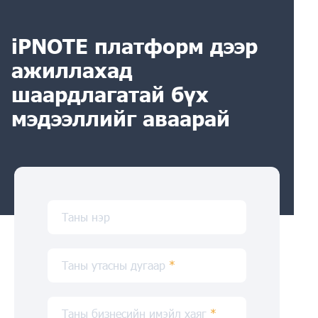
iPNOTE платформ дээр
ажиллахад
шаардлагатай бүх
мэдээллийг аваарай
Таны нэр
Таны утасны дугаар
*
Таны бизнесийн имэйл хаяг
*