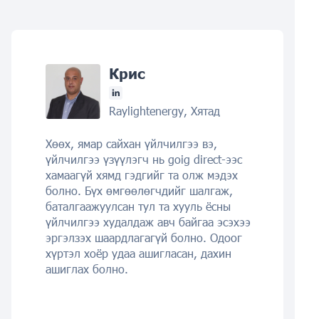
Крис
Raylightenergy, Хятад
Хөөх, ямар сайхан үйлчилгээ вэ,
үйлчилгээ үзүүлэгч нь goig direct-ээс
хамаагүй хямд гэдгийг та олж мэдэх
болно. Бүх өмгөөлөгчдийг шалгаж,
баталгаажуулсан тул та хууль ёсны
үйлчилгээ худалдаж авч байгаа эсэхээ
эргэлзэх шаардлагагүй болно. Одоог
хүртэл хоёр удаа ашигласан, дахин
ашиглах болно.