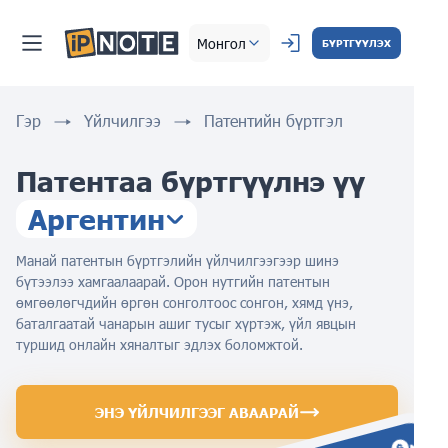
Монгол
БҮРТГҮҮЛЭХ
Гэр
Үйлчилгээ
Патентийн бүртгэл
Патентаа бүртгүүлнэ үү
Аргентин
Манай патентын бүртгэлийн үйлчилгээгээр шинэ
бүтээлээ хамгаалаарай. Орон нутгийн патентын
өмгөөлөгчдийн өргөн сонголтоос сонгон, хямд үнэ,
баталгаатай чанарын ашиг тусыг хүртэж, үйл явцын
туршид онлайн хяналтыг эдлэх боломжтой.
ЭНЭ ҮЙЛЧИЛГЭЭГ АВААРАЙ