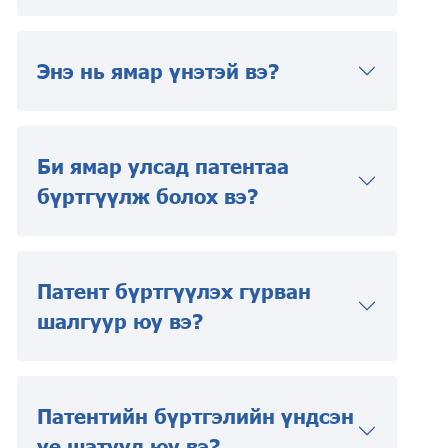
Энэ нь ямар үнэтэй вэ?
Би ямар улсад патентаа
бүртгүүлж болох вэ?
Патент бүртгүүлэх гурван
шалгуур юу вэ?
Патентийн бүртгэлийн үндсэн
үе шатууд юу вэ?