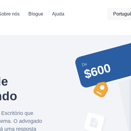
Sobre nós
Blogue
Ajuda
Portugu
$600
De
de
ndo
Escritório que
oblema. O advogado
ará uma resposta