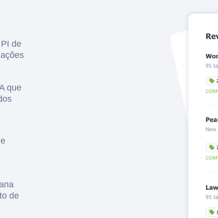
 PI de
liações
IA que
dos
 e
mana
to de