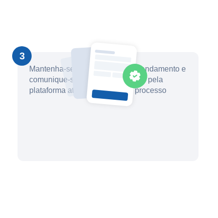
3
Mantenha-se informado sobre o andamento e
comunique-se com seu advogado pela
plataforma até a conclusão do processo