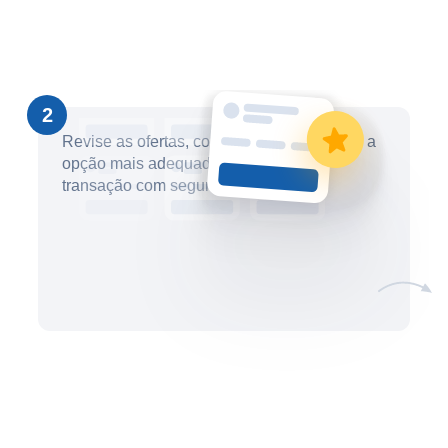
2
Revise as ofertas, compare-as e selecione a
opção mais adequada. Conclua sua
transação com segurança