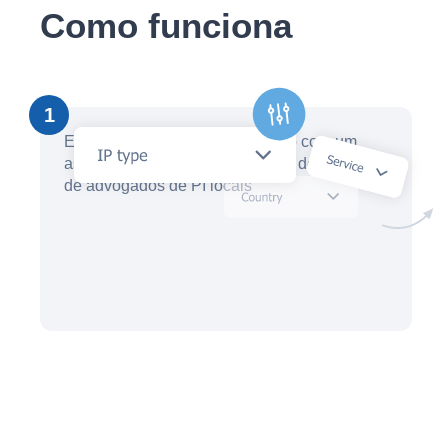
Como funciona
1
Em minutos, crie uma solicitação com um
assistente de IA e receba ofertas de dezenas
de advogados de PI locais