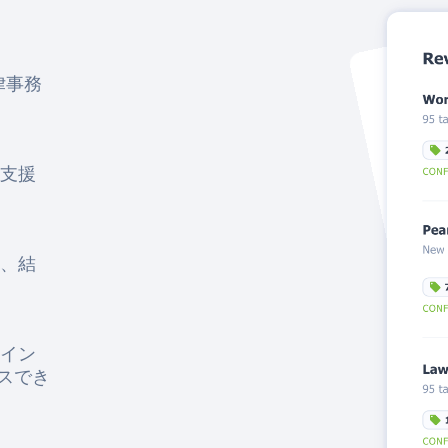
律事務
支援
、結
イン
セスでき