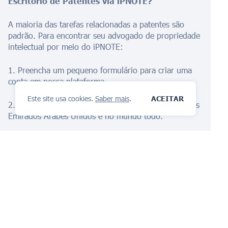
Escritório de Patentes via iPNOTE?
A maioria das tarefas relacionadas a patentes são
padrão. Para encontrar seu advogado de propriedade
intelectual por meio do iPNOTE:
1. Preencha um pequeno formulário para criar uma
conta em nossa plataforma.
Este site usa cookies.
Saber mais
.
ACEITAR
2. Crie uma tarefa na região desejada. Operamos nos
Emirados Árabes Unidos e no mundo todo.
3. Escolha um contratante entre nossos fornecedores
recomendados.
4. Receba a documentação preenchida.
Comece sua proteção com nosso
Assistente de IA
Hoje!