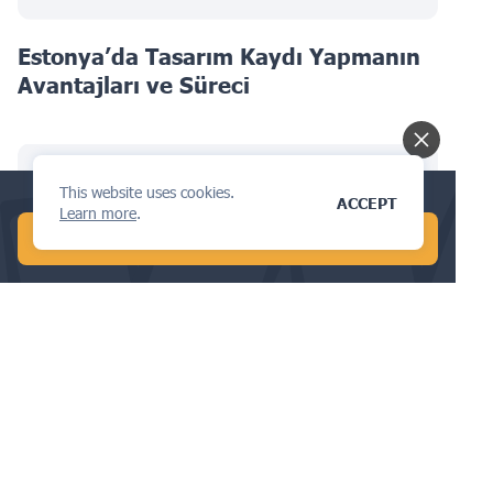
Estonya’da Tasarım Kaydı Yapmanın
Avantajları ve Süreci
This website uses cookies.
Conduct a global AI search in 1 min!
ACCEPT
Learn more
.
START FREE AI SEARCH
Çin’de IT Patent Kaydı: Hukuki
Çerçeve ve Süreçler