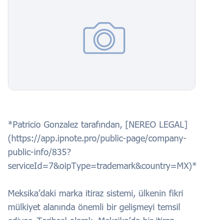
*Patricio Gonzalez tarafından, [NEREO LEGAL]
(https://app.ipnote.pro/public-page/company-
public-info/835?
serviceId=7&oipType=trademark&country=MX)*
Meksika’daki marka itiraz sistemi, ülkenin fikri
mülkiyet alanında önemli bir gelişmeyi temsil