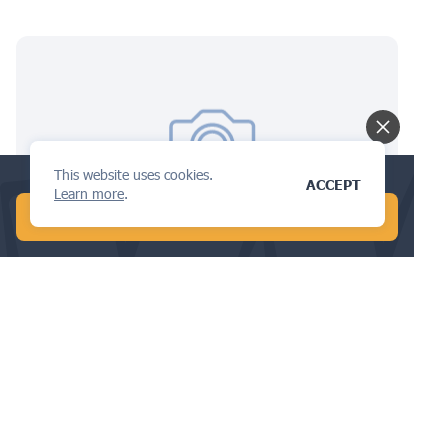
This website uses cookies.
Conduct a global AI search in 1 min!
ACCEPT
Learn more
.
START FREE AI SEARCH
Meksika’da Telif Hakkı Yasası
Hakkında Bilmeniz Gerekenler