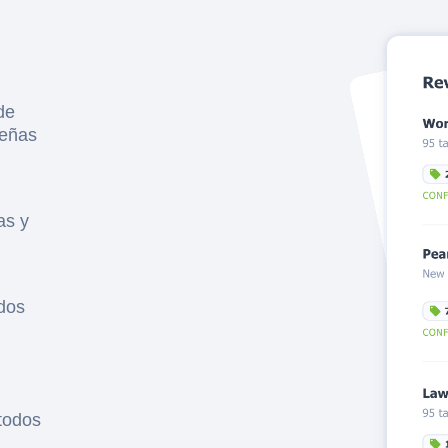
de
señas
as y
idos
todos