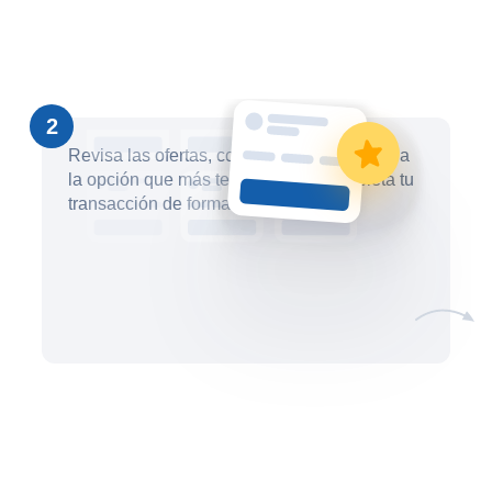
2
Revisa las ofertas, compáralas y selecciona
la opción que más te convenga. Completa tu
transacción de forma segura