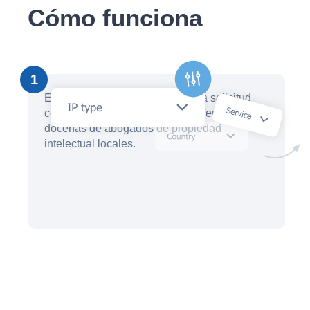
Cómo funciona
1
En cuestión de minutos, cree una solicitud
con un asistente de IA y reciba ofertas de
docenas de abogados de propiedad
intelectual locales.