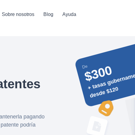
Sobre nosotros
Blog
Ayuda
$300
De
+ 
e
n
a
atentes
0
mantenerla pagando
 patente podría