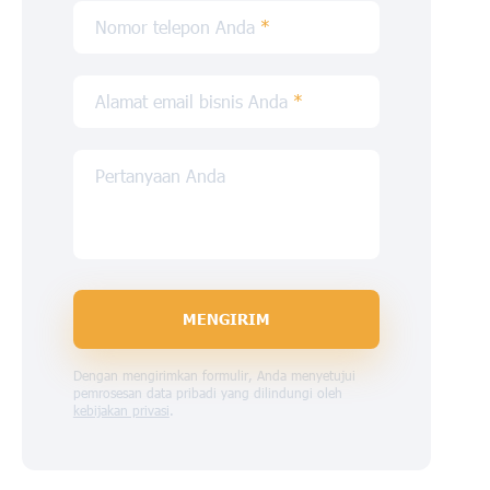
Nomor telepon Anda
*
Alamat email bisnis Anda
*
Pertanyaan Anda
MENGIRIM
Dengan mengirimkan formulir, Anda menyetujui
pemrosesan data pribadi yang dilindungi oleh
kebijakan privasi
.