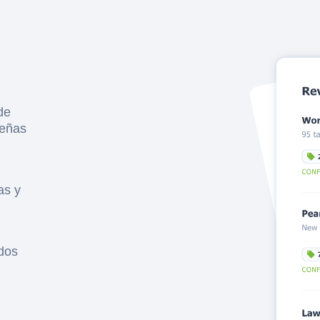
de
señas
as y
idos