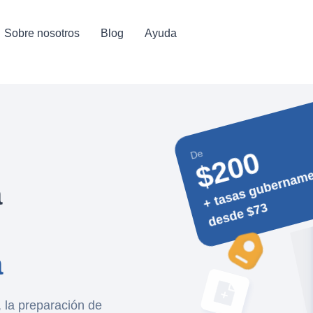
Sobre nosotros
Blog
Ayuda
$200
De
+ 
e
n
a
a
3
a
, la preparación de