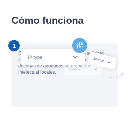
Cómo funciona
1
En cuestión de minutos, cree una solicitud
con un asistente de IA y reciba ofertas de
docenas de abogados de propiedad
intelectual locales.