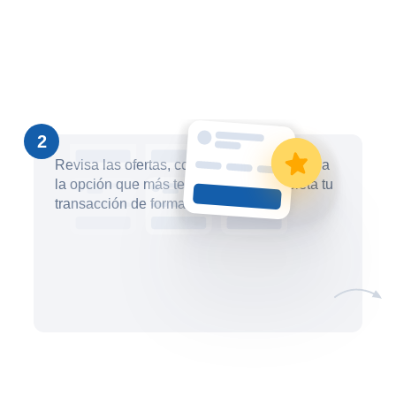
2
Revisa las ofertas, compáralas y selecciona
la opción que más te convenga. Completa tu
transacción de forma segura