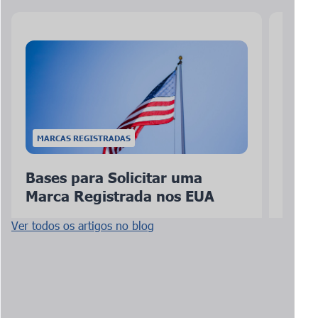
MARCAS REGISTRADAS
Bases para Solicitar uma
Regi
Marca Registrada nos EUA
nos 
Ver todos os artigos no blog
02/25/2023
02/21/