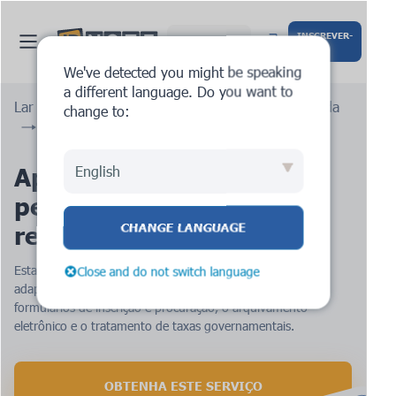
INSCREVER-
Português
SE
We've detected you might be speaking
a different language. Do you want to
Lar
Serviços
Registro de marca registrada
change to:
Apresentar um pedido de marca registrada
Apresentar um 
English
pedido de marca 
CHANGE LANGUAGE
registrada 
nos EUA
Esta etapa inclui a criação de uma lista de bens e serviços
Close and do not switch language
adaptada ao seu negócio, o preenchimento meticuloso de
formulários de inscrição e procuração, o arquivamento
eletrônico e o tratamento de taxas governamentais.
OBTENHA ESTE SERVIÇO