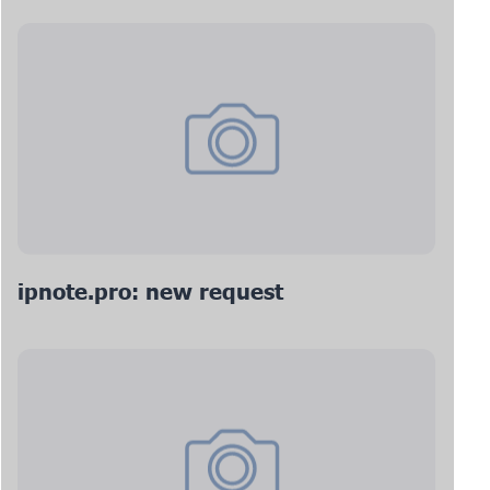
ipnote.pro: new request