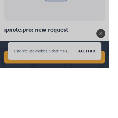
ipnote.pro: new request
Realize uma pesquisa global de IA em 1 minuto!
Este site usa cookies.
Saber mais
.
ACEITAR
COMECE UMA PESQUISA DE IA GRATUITA
ipnote.pro: new request