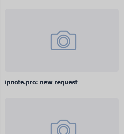
ipnote.pro: new request