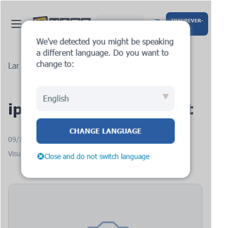
INSCREVER-
Português
SE
We've detected you might be speaking
a different language. Do you want to
change to:
Lar
Blogue
ipnote.pro: new request
English
ipnote.pro: new request
CHANGE LANGUAGE
09/15/2025
Visualizações: 1456
Close and do not switch language