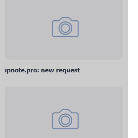
ipnote.pro: new request