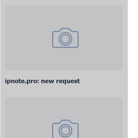
ipnote.pro: new request