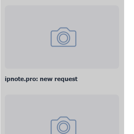
ipnote.pro: new request