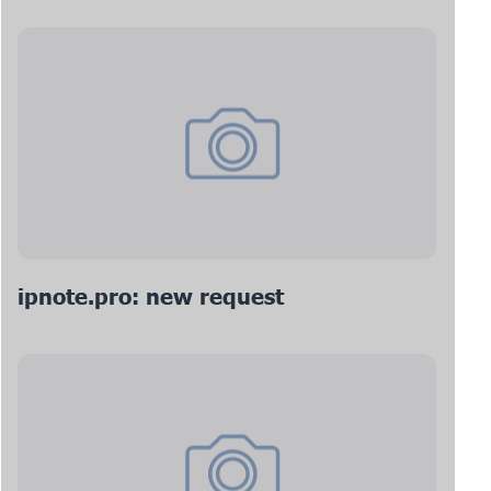
ipnote.pro: new request