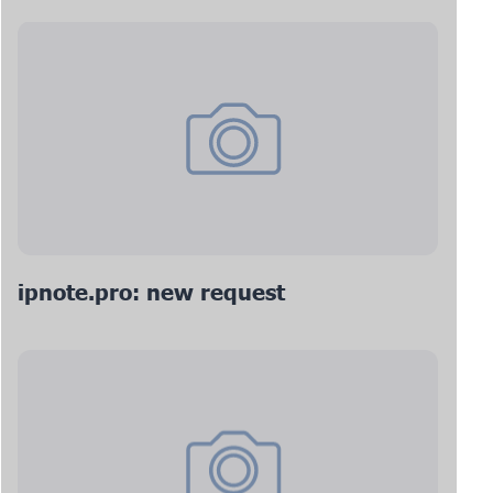
ipnote.pro: new request