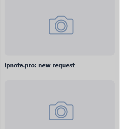
ipnote.pro: new request