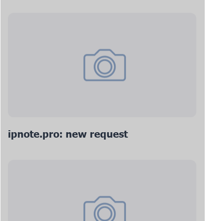
ipnote.pro: new request