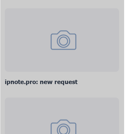
ipnote.pro: new request