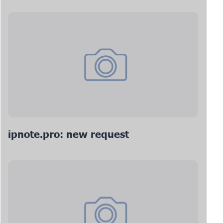
ipnote.pro: new request