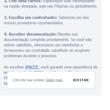
2. Crie uma tarefa:
Especifique suas necessidades
na região desejada, seja nas Filipinas ou globalmente.
3. Escolha um contratante:
Selecione um dos
nossos provedores recomendados.
4. Receber documentação:
Receba sua
documentação completa prontamente. Se você não
estiver satisfeito, oferecemos um reembolso e
fornecemos um contratado substituto se surgirem
problemas durante o processo.
Ao escolher
iPNOTE
, você garante uma experiência de
arquivamento de PCT tranquila e confiável nas
Filipinas, apoiada por uma rede global de
Este site usa cookies.
Saber mais
.
ACEITAR
especialistas verificados em propriedade intelectual.