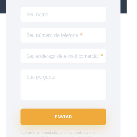
Seu nome
Seu número de telefone
*
Seu endereço de e-mail comercial
*
Sua pergunta
ENVIAR
Ao enviar o formulário, você consente com o