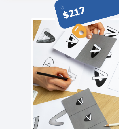
$217
से