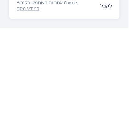
אתר זה משתמש בקובצי Cookie.
לְקַבֵּל
.
למידע נוסף
פלטפורמת ניהול ה-IP
אתה תאהב
שאל שאלה