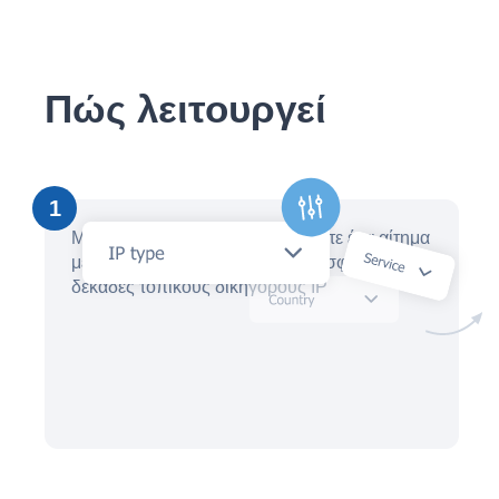
Πώς λειτουργεί
1
Μέσα σε λίγα λεπτά, δημιουργήστε ένα αίτημα
με έναν βοηθό AI και λάβετε προσφορές από
δεκάδες τοπικούς δικηγόρους IP