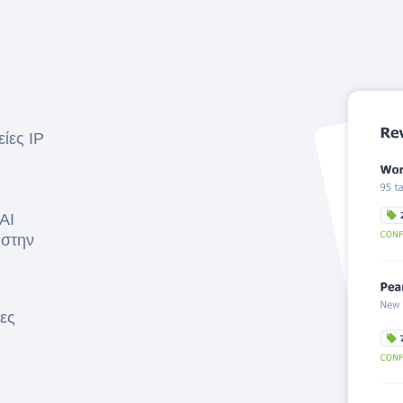
ίες IP
AI
 στην
ες