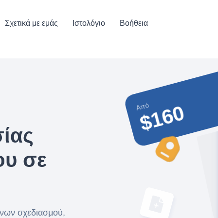
Σχετικά με εμάς
Ιστολόγιο
Βοήθεια
Από
$160
ίας
ου σε
νων σχεδιασμού,