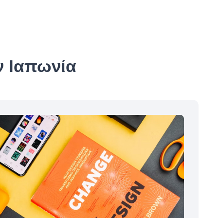
ν Ιαπωνία