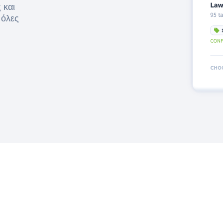
 και
 όλες