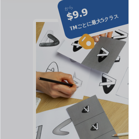
から
$9.9
TMごとに最大5クラス