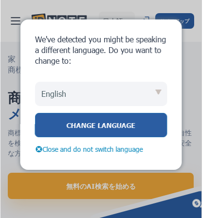
日本語
サインアップ
We've detected you might be speaking
a different language. Do you want to
家
サービス
商標登録
change to:
商標保護可能性検索
商標保護可能性検索 
English
ア
メリカ合衆国
CHANGE LANGUAGE
商標データベースを検索し、潜在的な競合を特定し、独自性
を検証します。この方法は、ブランドを確立するための安全
Close and do not switch language
な方法を提供し、法的問題を回避するのに役立ちます。
無料のAI検索を始める