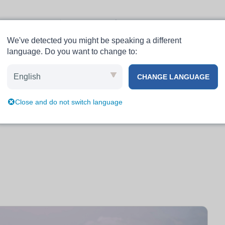
ちについて
ブログ
ヘルプ
We've detected you might be speaking a different
language. Do you want to change to:
すべてのこと
English
CHANGE LANGUAGE
Close and do not switch language
の登録特許をめぐる