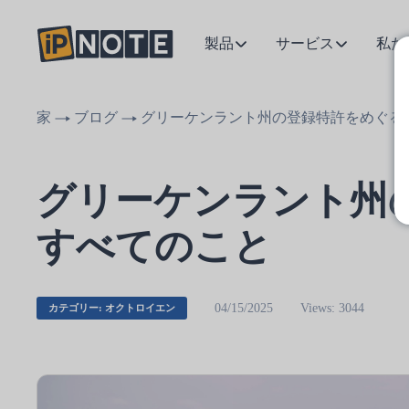
製品
サービス
私た
家
ブログ
グリーケンラント州の登録特許をめぐる
グリーケンラント州
すべてのこと
04/15/2025
Views: 3044
カテゴリー: オクトロイエン