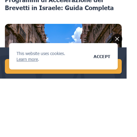
Brevetti in Israele: Guida Completa
This website uses cookies.
Conduct a global AI search in 1 min!
ACCEPT
Learn more
.
START FREE AI SEARCH
MARCHI DI FABBRICA
Cosa Devi Sapere sulla Legge sul
Copyright in Messico