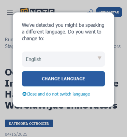
MENDAFTAR
We've detected you might be speaking
a different language. Do you want to
change to:
Rumah
Blog
Octrooiaanvraag di Indonesia:
Stapsgewijze Handleiding for Wereldwijde Innovators
English
Octrooiaanvraag di
CHANGE LANGUAGE
Indonesia: Stapsgewijze
Handleiding for
Close and do not switch language
Wereldwijde Innovators
KATEGORI: OCTROOIEN
04/15/2025