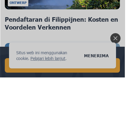
ONTWERP
Pendaftaran di Filippijnen: Kosten en
Voordelen Verkennen
Situs web ini menggunakan
Lakukan pencarian AI global dalam 1 menit!
MENERIMA
cookie.
Pelajari lebih lanjut
.
MULAI PENCARIAN AI GRATIS
OKTROOIEN
Pendaftaran Paten di Letland: Een
Stapsgewijze Benadering