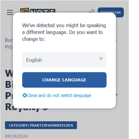
MENDAFTAR
We've detected you might be speaking
a different language. Do you want to
change to:
Rumah
Blog
Wegwijs in Braziliës Bijgewerkte
Prijsstellingsregels voor Royalty's
English
Wegwijs di Braziliës
CHANGE LANGUAGE
Bijgewerkte
Prijsstellingsregels voor
Close and do not switch language
Royalty's
CATEGORY: PRAKTIJKVOORBEELDEN
09/24/2024