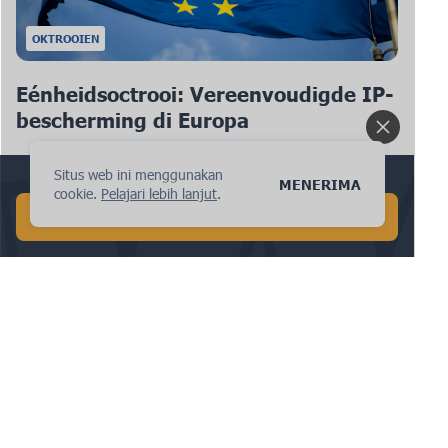
OKTROOIEN
Eénheidsoctrooi: Vereenvoudigde IP-
bescherming di Europa
Situs web ini menggunakan
Lakukan pencarian AI global dalam 1 menit!
MENERIMA
cookie.
Pelajari lebih lanjut
.
MULAI PENCARIAN AI GRATIS
OKTROOIEN
Gestroomlijnde Wereldwijde
Octrooibescherming: Pintu navigasi