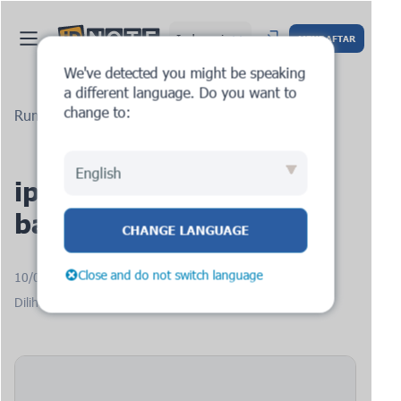
Indonesia
MENDAFTAR
We've detected you might be speaking
a different language. Do you want to
change to:
Rumah
Blog
ipnote.pro: permintaan baru
English
ipnote.pro: permintaan
baru
CHANGE LANGUAGE
Close and do not switch language
10/06/2025
Dilihat: 1342