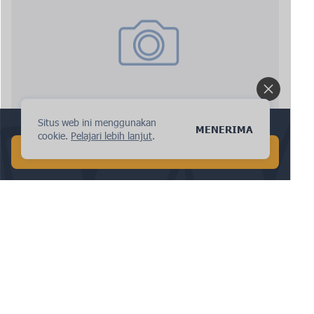
Situs web ini menggunakan
Lakukan pencarian AI global dalam 1 menit!
MENERIMA
cookie.
Pelajari lebih lanjut
.
ipnote.pro: permintaan baru
MULAI PENCARIAN AI GRATIS