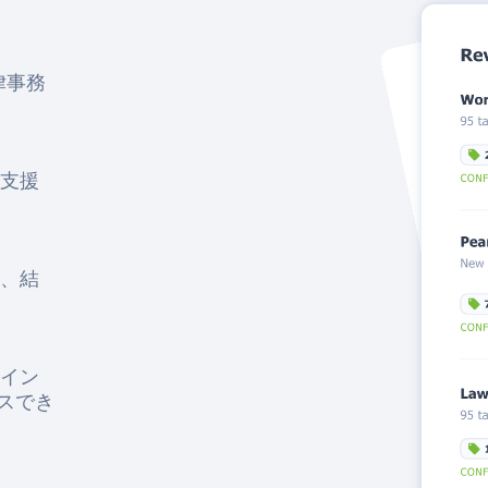
律事務
支援
、結
イン
セスでき