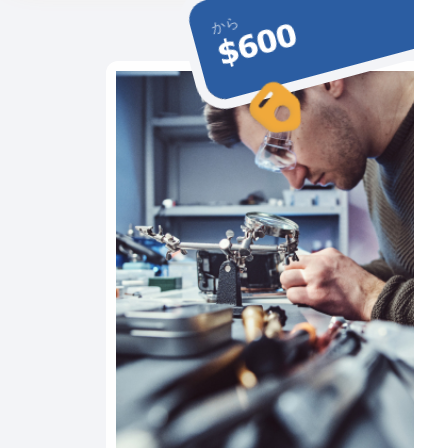
から
$600