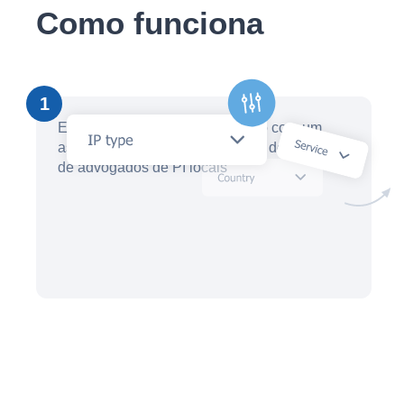
Como funciona
1
Em minutos, crie uma solicitação com um
assistente de IA e receba ofertas de dezenas
de advogados de PI locais