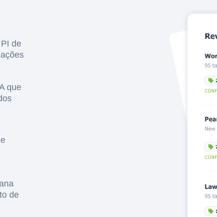
 PI de
liações
IA que
dos
 e
mana
to de