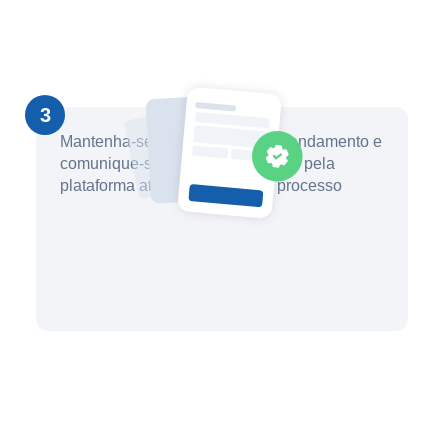
3
Mantenha-se informado sobre o andamento e
comunique-se com seu advogado pela
plataforma até a conclusão do processo