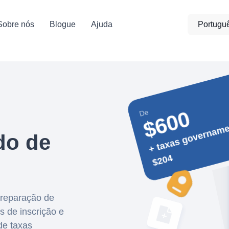
Sobre nós
Blogue
Ajuda
Portugu
$600
De
+ 
e
n
a
do de
4
preparação de
s de inscrição e
de taxas