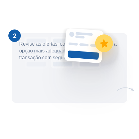
2
Revise as ofertas, compare-as e selecione a
opção mais adequada. Conclua sua
transação com segurança