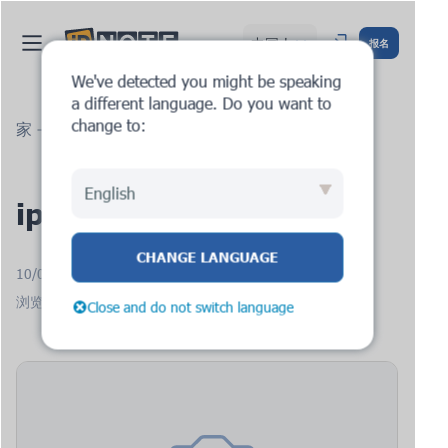
中国人
报名
We've detected you might be speaking
a different language. Do you want to
change to:
家
博客
ipnote.pro：新请求
English
ipnote.pro：新请求
CHANGE LANGUAGE
10/08/2025
浏览次数：1314
Close and do not switch language